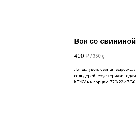
Вок со свининой
490
₽
/
350 g
Лапша удон, свиная вырезка, 
сельдерей, соус терияки, аджи
КБЖУ на порцию 770/22/47/66