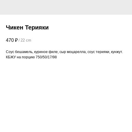
Чикен Терияки
470
₽
/
22 cm
Соус бешамель, куриное филе, сыр моцарелла, соус терияки, кунжут.
КБЖУ на порцию 750/50/17/98