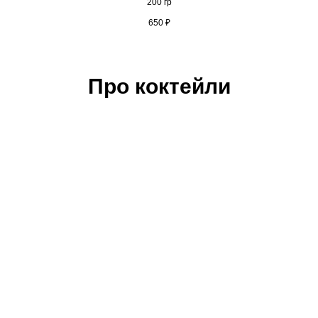
200 гр
650
₽
Про коктейли