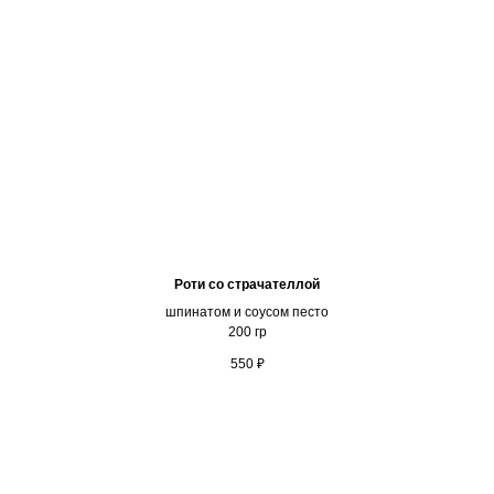
Роти со страчателлой
шпинатом и соусом песто
200 гр
550
₽