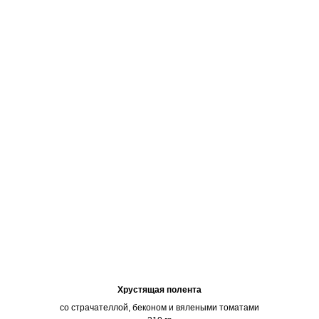
Хрустящая полента
со страчателлой, беконом и вялеными томатами