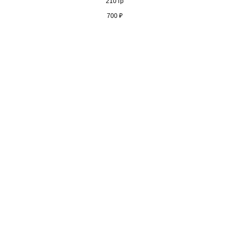
210 гр
700
₽