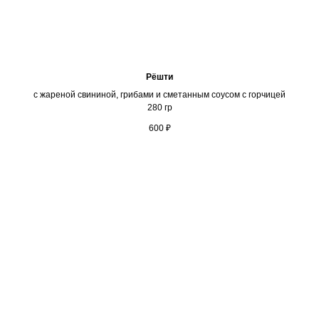
Рёшти
с жареной свининой, грибами и сметанным соусом с горчицей
280 гр
600
₽