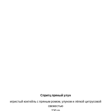
Спритц пряный улун
игристый коктейль с пряным ромом, улуном и лёгкой цитрусовой
свежестью
230 гр