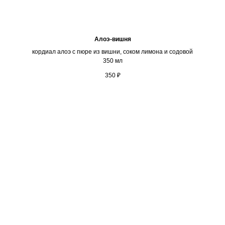
Алоэ-вишня
кордиал алоэ с пюре из вишни, соком лимона и содовой
350 мл
350
₽