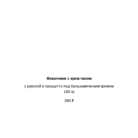
Фокаччине с крем-чизом
с руколой и прошутто под бальзамическим кремом
180 гр
380
₽